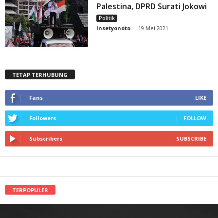
Palestina, DPRD Surati Jokowi
Politik
Insetyonoto
-
19 Mei 2021
TETAP TERHUBUNG
Fans
LIKE
Followers
FOLLOW
Subscribers
SUBSCRIBE
TERPOPULER