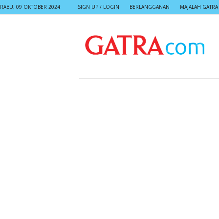
RABU, 09 OKTOBER 2024
SIGN UP / LOGIN
BERLANGGANAN
MAJALAH GATRA
G
A
T
R
A