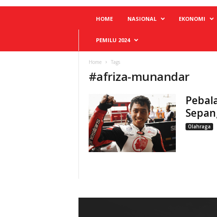
HOME
NASIONAL
EKONOMI
PEMILU 2024
Home
Tags
#
afriza-munandar
Pebala
Sepan
Olahraga