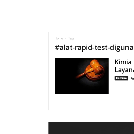
Home
Tags
#
alat-rapid-test-digun
Kimia
Layan
Hukum
A