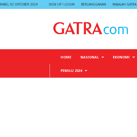
RABU, 02 OKTOBER 2024
SIGN UP / LOGIN
BERLANGGANAN
MAJALAH GATRA
G
A
T
R
A
HOME
NASIONAL
EKONOMI
PEMILU 2024