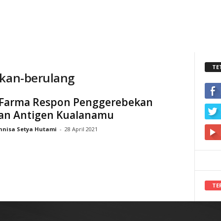
TE
akan-berulang
 Farma Respon Penggerebekan
an Antigen Kualanamu
nnisa Setya Hutami
-
28 April 2021
TE