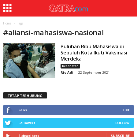
Home
Tags
#
aliansi-mahasiswa-nasional
Puluhan Ribu Mahasiswa di
Sepuluh Kota Ikuti Vaksinasi
Merdeka
Kesehatan
Rio Adi
-
22 September 2021
TETAP TERHUBUNG
Fans
LIKE
Followers
FOLLOW
Subscribers
SUBSCRIBE