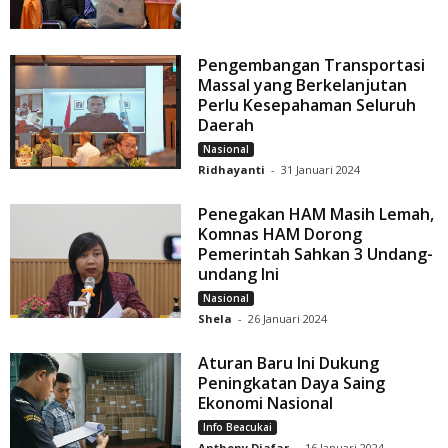
Pengembangan Transportasi
Massal yang Berkelanjutan
Perlu Kesepahaman Seluruh
Daerah
Nasional
Ridhayanti
-
31 Januari 2024
Penegakan HAM Masih Lemah,
Komnas HAM Dorong
Pemerintah Sahkan 3 Undang-
undang Ini
Nasional
Shela
-
26 Januari 2024
Aturan Baru Ini Dukung
Peningkatan Daya Saing
Ekonomi Nasional
Info Beacukai
Anthony Djafar
-
16 Januari 2024