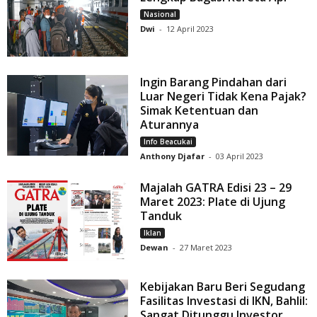
Nasional
Dwi
-
12 April 2023
Ingin Barang Pindahan dari
Luar Negeri Tidak Kena Pajak?
Simak Ketentuan dan
Aturannya
Info Beacukai
Anthony Djafar
-
03 April 2023
Majalah GATRA Edisi 23 – 29
Maret 2023: Plate di Ujung
Tanduk
Iklan
Dewan
-
27 Maret 2023
Kebijakan Baru Beri Segudang
Fasilitas Investasi di IKN, Bahlil:
Sangat Ditunggu Investor