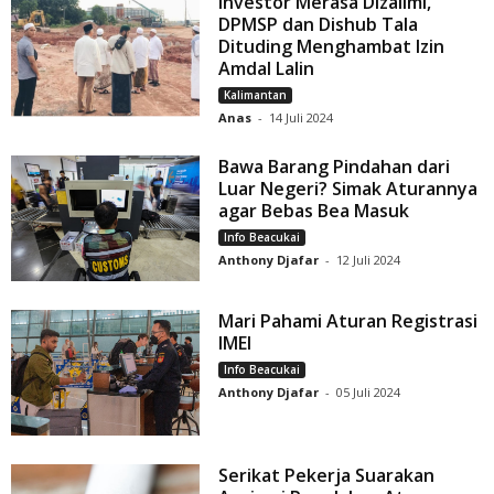
Investor Merasa Dizalimi,
DPMSP dan Dishub Tala
Dituding Menghambat Izin
Amdal Lalin
Kalimantan
Anas
-
14 Juli 2024
Bawa Barang Pindahan dari
Luar Negeri? Simak Aturannya
agar Bebas Bea Masuk
Info Beacukai
Anthony Djafar
-
12 Juli 2024
Mari Pahami Aturan Registrasi
IMEI
Info Beacukai
Anthony Djafar
-
05 Juli 2024
Serikat Pekerja Suarakan