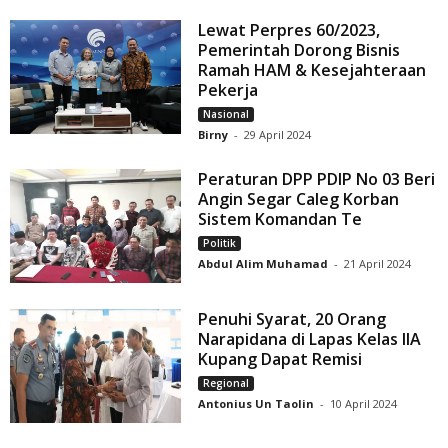
Lewat Perpres 60/2023,
Pemerintah Dorong Bisnis
Ramah HAM & Kesejahteraan
Pekerja
Nasional
Birny
-
29 April 2024
Peraturan DPP PDIP No 03 Beri
Angin Segar Caleg Korban
Sistem Komandan Te
Politik
Abdul Alim Muhamad
-
21 April 2024
Penuhi Syarat, 20 Orang
Narapidana di Lapas Kelas llA
Kupang Dapat Remisi
Regional
Antonius Un Taolin
-
10 April 2024