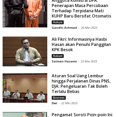
Anggota Komisi III DPR:
Penerapan Masa Percobaan
Terhadap Terpidana Mati
KUHP Baru Bersifat Otomatis
Hukum
Gandhi Achmad
-
26 Mei 2023
Ali Fikri: Informasinya Hasbi
Hasan akan Penuhi Panggilan
KPK Besok
Hukum
Salman Hazami
-
23 Mei 2023
Aturan Soal Uang Lembur
hingga Perjalanan Dinas PNS,
DJA: Pengeluaran Tak Boleh
Terlalu Bebas
Ekonomi
Dwi
-
22 Mei 2023
Pengamat Soroti Poin-poin Ini