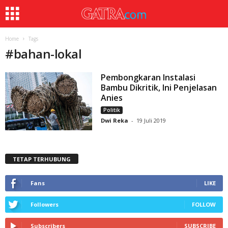
Home
Tags
#
bahan-lokal
Pembongkaran Instalasi
Bambu Dikritik, Ini Penjelasan
Anies
Politik
Dwi Reka
-
19 Juli 2019
TETAP TERHUBUNG
Fans
LIKE
Followers
FOLLOW
Subscribers
SUBSCRIBE