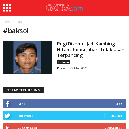
Home
Tags
#
baksoi
Pegi Disebut Jadi Kambing
Hitam, Polda Jabar: Tidak Usah
Terpancing
Hukum
Dian
-
23 Mei 2024
TETAP TERHUBUNG
Fans
LIKE
Followers
FOLLOW
Subscribers
SUBSCRIBE