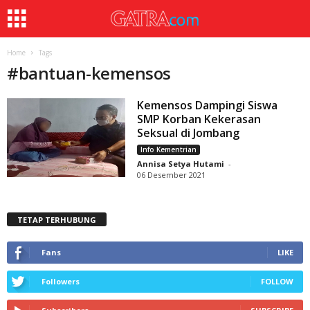
Home
Tags
#
bantuan-kemensos
Kemensos Dampingi Siswa
SMP Korban Kekerasan
Seksual di Jombang
Info Kementrian
Annisa Setya Hutami
-
06 Desember 2021
TETAP TERHUBUNG
Fans
LIKE
Followers
FOLLOW