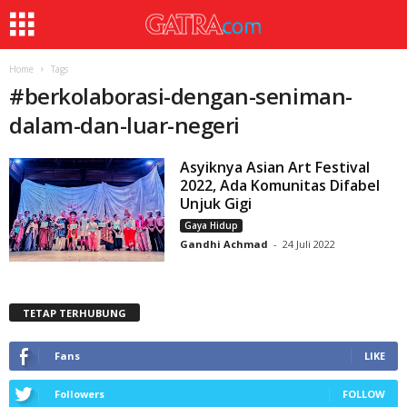
Home
Tags
#
berkolaborasi-dengan-seniman-
dalam-dan-luar-negeri
Asyiknya Asian Art Festival
2022, Ada Komunitas Difabel
Unjuk Gigi
Gaya Hidup
Gandhi Achmad
-
24 Juli 2022
TETAP TERHUBUNG
Fans
LIKE
Followers
FOLLOW