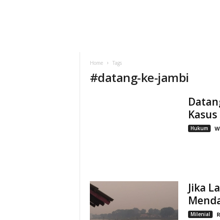
Home
Tags
#
datang-ke-jambi
Datang
Kasus
Hukum
W
Jika 
Menda
Milenial