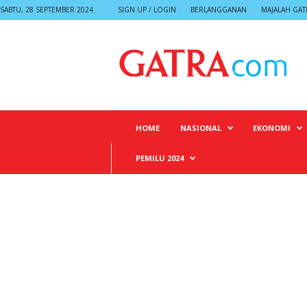
SABTU, 28 SEPTEMBER 2024
SIGN UP / LOGIN
BERLANGGANAN
MAJALAH GAT
G
A
T
R
A
HOME
NASIONAL
EKONOMI
PEMILU 2024