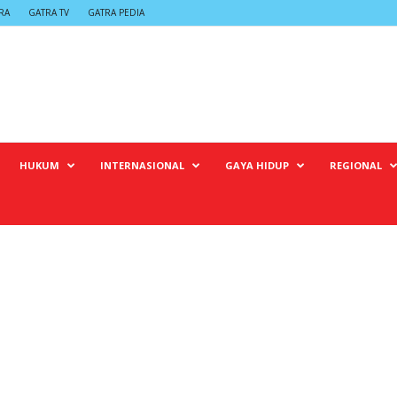
RA
GATRA TV
GATRA PEDIA
HUKUM
INTERNASIONAL
GAYA HIDUP
REGIONAL