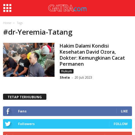
Home
Tags
#
dr-Yeremia-Tatang
Hakim Dalami Kondisi
Kesehatan David Ozora,
Dokter: Kemungkinan Cacat
Permanen
Hukum
Shela
-
20 Juli 2023
TETAP TERHUBUNG
Fans
LIKE
Followers
FOLLOW