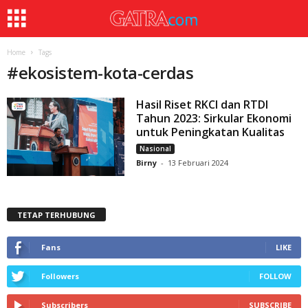
Home
Tags
#
ekosistem-kota-cerdas
Hasil Riset RKCI dan RTDI
Tahun 2023: Sirkular Ekonomi
untuk Peningkatan Kualitas
Nasional
Birny
-
13 Februari 2024
TETAP TERHUBUNG
Fans
LIKE
Followers
FOLLOW
Subscribers
SUBSCRIBE