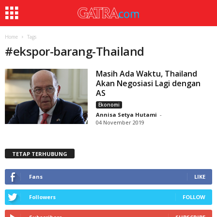
Home
Tags
#
ekspor-barang-Thailand
Masih Ada Waktu, Thailand
Akan Negosiasi Lagi dengan
AS
Ekonomi
Annisa Setya Hutami
-
04 November 2019
TETAP TERHUBUNG
Fans
LIKE
Followers
FOLLOW