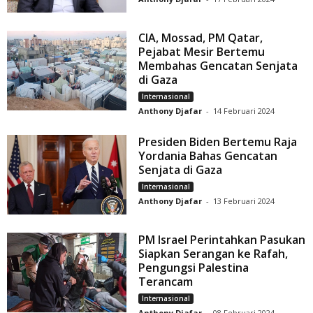
CIA, Mossad, PM Qatar,
Pejabat Mesir Bertemu
Membahas Gencatan Senjata
di Gaza
Internasional
Anthony Djafar
-
14 Februari 2024
Presiden Biden Bertemu Raja
Yordania Bahas Gencatan
Senjata di Gaza
Internasional
Anthony Djafar
-
13 Februari 2024
PM Israel Perintahkan Pasukan
Siapkan Serangan ke Rafah,
Pengungsi Palestina
Terancam
Internasional
Anthony Djafar
-
08 Februari 2024