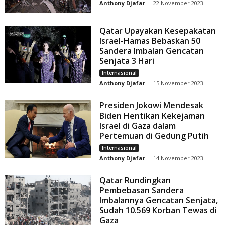
Anthony Djafar
-
22 November 2023
Qatar Upayakan Kesepakatan
Israel-Hamas Bebaskan 50
Sandera Imbalan Gencatan
Senjata 3 Hari
Internasional
Anthony Djafar
-
15 November 2023
Presiden Jokowi Mendesak
Biden Hentikan Kekejaman
Israel di Gaza dalam
Pertemuan di Gedung Putih
Internasional
Anthony Djafar
-
14 November 2023
Qatar Rundingkan
Pembebasan Sandera
Imbalannya Gencatan Senjata,
Sudah 10.569 Korban Tewas di
Gaza