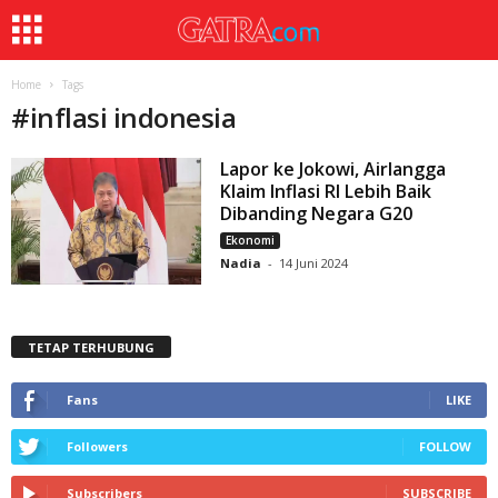
Home
Tags
#
inflasi indonesia
Lapor ke Jokowi, Airlangga
Klaim Inflasi RI Lebih Baik
Dibanding Negara G20
Ekonomi
Nadia
-
14 Juni 2024
TETAP TERHUBUNG
Fans
LIKE
Followers
FOLLOW
Subscribers
SUBSCRIBE