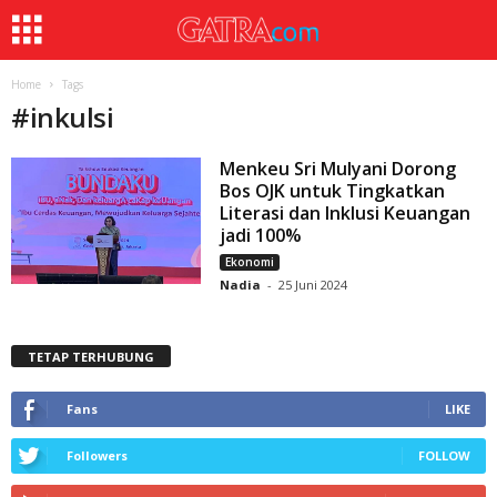
Home
Tags
#
inkulsi
Menkeu Sri Mulyani Dorong
Bos OJK untuk Tingkatkan
Literasi dan Inklusi Keuangan
jadi 100%
Ekonomi
Nadia
-
25 Juni 2024
TETAP TERHUBUNG
Fans
LIKE
Followers
FOLLOW