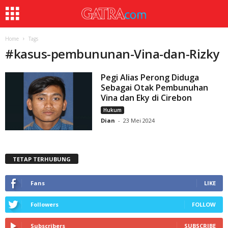
Home
Tags
#
kasus-pembununan-Vina-dan-Rizky
Pegi Alias Perong Diduga
Sebagai Otak Pembunuhan
Vina dan Eky di Cirebon
Hukum
Dian
-
23 Mei 2024
TETAP TERHUBUNG
Fans
LIKE
Followers
FOLLOW
Subscribers
SUBSCRIBE