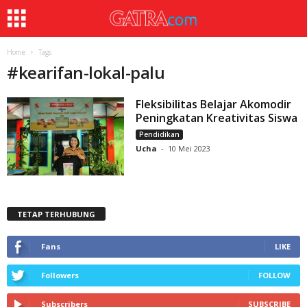
Home
Tags
#
kearifan-lokal-palu
Fleksibilitas Belajar Akomodir
Peningkatan Kreativitas Siswa
Pendidikan
Ucha
-
10 Mei 2023
TETAP TERHUBUNG
Fans
LIKE
Followers
FOLLOW
Subscribers
SUBSCRIBE