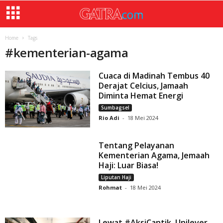
Home
Tags
#
kementerian-agama
Cuaca di Madinah Tembus 40
Derajat Celcius, Jamaah
Diminta Hemat Energi
Sumbagsel
Rio Adi
-
18 Mei 2024
Tentang Pelayanan
Kementerian Agama, Jemaah
Haji: Luar Biasa!
Liputan Haji
Rohmat
-
18 Mei 2024
Lewat #AksiCantik, Unilever