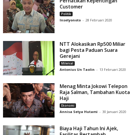
Perhatikan Kepentingan
Customer
Politik
Insetyonoto
-
28 Februari 2020
NTT Alokasikan Rp500 Miliar
bagi Pesta Paduan Suara
Gerejani
Milenial
Antonius Un Taolin
-
13 Februari 2020
Menag Minta Jokowi Telepon
Raja Salman, Tambahan Kuota
Haji
Ekonomi
Annisa Setya Hutami
-
30 Januari 2020
Biaya Haji Tahun Ini Ajek,
Fasilitas Bertambah