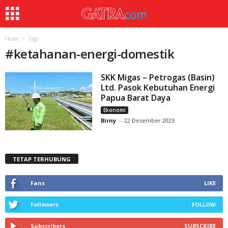
Home
Tags
#
ketahanan-energi-domestik
SKK Migas – Petrogas (Basin)
Ltd. Pasok Kebutuhan Energi
Papua Barat Daya
Ekonomi
Birny
-
22 Desember 2023
TETAP TERHUBUNG
Fans
LIKE
Followers
FOLLOW
Subscribers
SUBSCRIBE