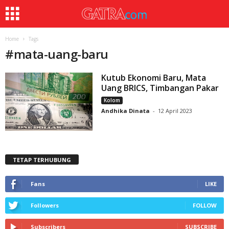
Home
Tags
#
mata-uang-baru
Kutub Ekonomi Baru, Mata
Uang BRICS, Timbangan Pakar
Kolom
Andhika Dinata
-
12 April 2023
TETAP TERHUBUNG
Fans
LIKE
Followers
FOLLOW
Subscribers
SUBSCRIBE