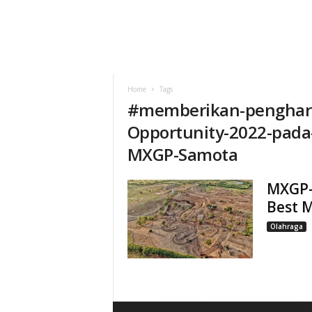
Home
Tags
#
memberikan-pengharg
Opportunity-2022-pada-
MXGP-Samota
MXGP-
Best 
Olahraga