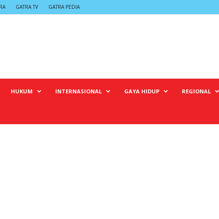
RA
GATRA TV
GATRA PEDIA
HUKUM
INTERNASIONAL
GAYA HIDUP
REGIONAL