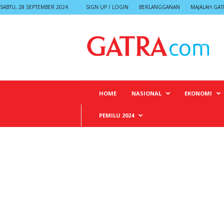
SABTU, 28 SEPTEMBER 2024
SIGN UP / LOGIN
BERLANGGANAN
MAJALAH GAT
G
A
T
R
A
HOME
NASIONAL
EKONOMI
PEMILU 2024