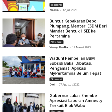
Ekonomi
Nadia
-
12 Juli 2023
Buntut Kebakaran Depo
Plumpang, Menteri ESDM Beri
Mandat Bentuk HSEE ke
Pertamina
Nasional
Vinny Shoffa
-
17 Maret 2023
Waduh! Pembelian BBM
Subsidi Bakal Dibatasi,
Pengamat: Aplikasi
MyPertamina Belum Tepat
Ekonomi
Dwi
-
07 Agustus 2022
Gubernur Lukas Enembe
Apresiasi Laporan Amnesty
Terkait Blok Wabu
Nasional