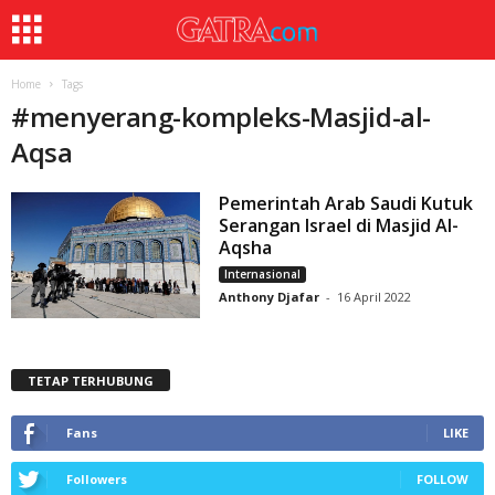
Home
Tags
#
menyerang-kompleks-Masjid-al-
Aqsa
Pemerintah Arab Saudi Kutuk
Serangan Israel di Masjid Al-
Aqsha
Internasional
Anthony Djafar
-
16 April 2022
TETAP TERHUBUNG
Fans
LIKE
Followers
FOLLOW