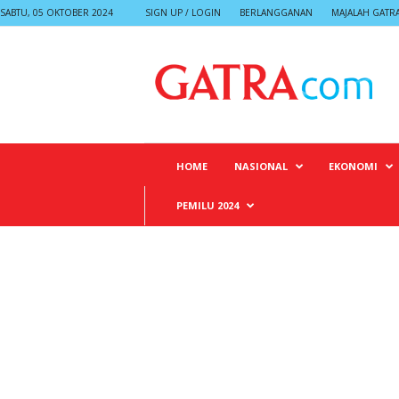
SABTU, 05 OKTOBER 2024
SIGN UP / LOGIN
BERLANGGANAN
MAJALAH GATR
G
A
T
R
A
HOME
NASIONAL
EKONOMI
PEMILU 2024