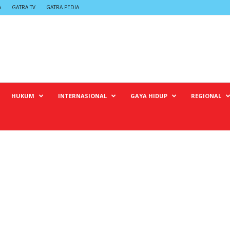
A
GATRA TV
GATRA PEDIA
HUKUM
INTERNASIONAL
GAYA HIDUP
REGIONAL