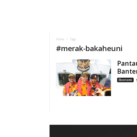
Home
Tags
#
merak-bakaheuni
Pantau
Banten
Ekonomi