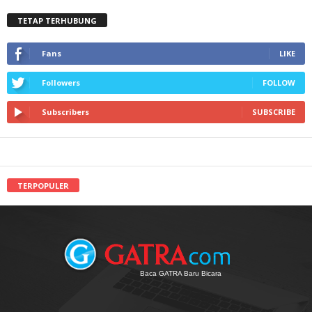
TETAP TERHUBUNG
Fans
LIKE
Followers
FOLLOW
Subscribers
SUBSCRIBE
TERPOPULER
Baca GATRA Baru Bicara