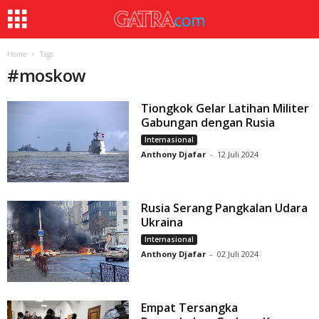
Home
Tags
#
moskow
Tiongkok Gelar Latihan Militer
Gabungan dengan Rusia
Internasional
Anthony Djafar
-
12 Juli 2024
Rusia Serang Pangkalan Udara
Ukraina
Internasional
Anthony Djafar
-
02 Juli 2024
Empat Tersangka