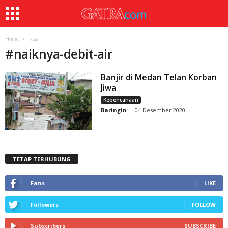
Home
Tags
#
naiknya-debit-air
Banjir di Medan Telan Korban
Jiwa
Kebencanaan
Baringin
-
04 Desember 2020
TETAP TERHUBUNG
Fans
LIKE
Followers
FOLLOW
Subscribers
SUBSCRIBE