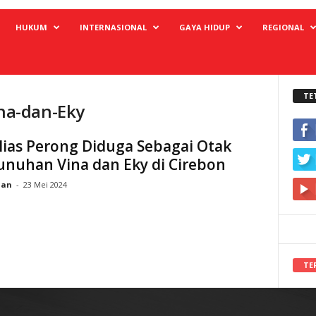
HUKUM
INTERNASIONAL
GAYA HIDUP
REGIONAL
TE
na-dan-Eky
lias Perong Diduga Sebagai Otak
nuhan Vina dan Eky di Cirebon
ian
-
23 Mei 2024
TE