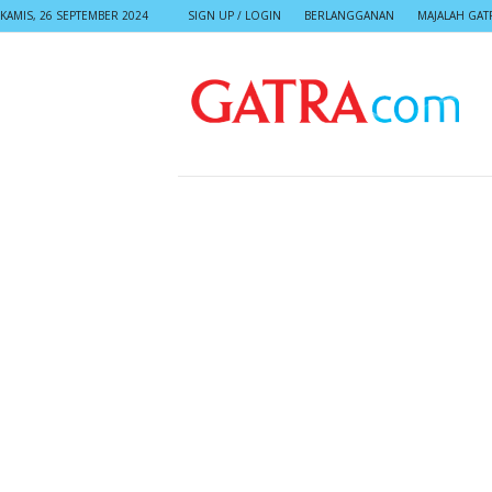
KAMIS, 26 SEPTEMBER 2024
SIGN UP / LOGIN
BERLANGGANAN
MAJALAH GAT
G
A
T
R
A