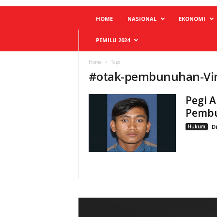
HOME
NASIONAL
EKONOMI
PEMILU 2024
Home
Tags
#
otak-pembunuhan-Vi
Pegi A
Pembu
Hukum
D