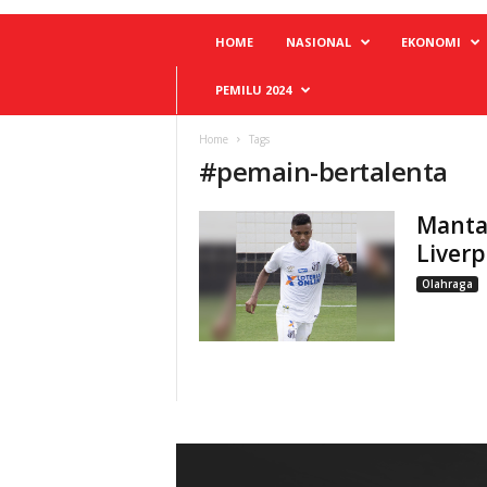
HOME
NASIONAL
EKONOMI
PEMILU 2024
Home
Tags
#
pemain-bertalenta
Manta
Liverp
Olahraga