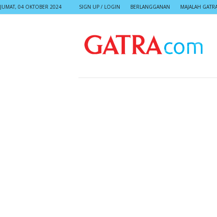
JUMAT, 04 OKTOBER 2024
SIGN UP / LOGIN
BERLANGGANAN
MAJALAH GATR
G
A
T
R
A