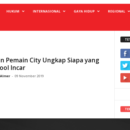
HUKUM
INTERNASIONAL
GAYA HIDUP
REGIONAL
TE
n Pemain City Ungkap Siapa yang
ool Incar
Almer
-
09 November 2019
TE