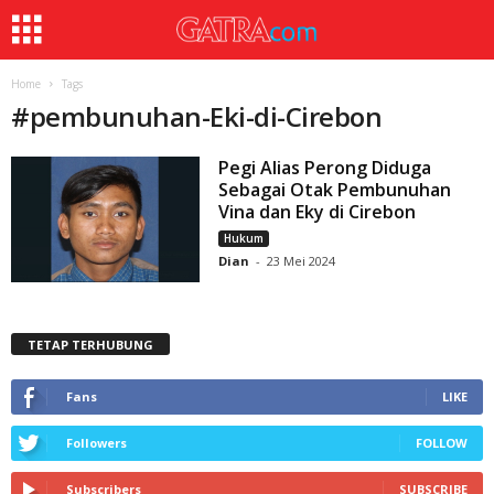
Home
Tags
#
pembunuhan-Eki-di-Cirebon
Pegi Alias Perong Diduga
Sebagai Otak Pembunuhan
Vina dan Eky di Cirebon
Hukum
Dian
-
23 Mei 2024
TETAP TERHUBUNG
Fans
LIKE
Followers
FOLLOW
Subscribers
SUBSCRIBE