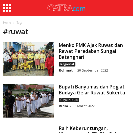
Home
Tags
#
ruwat
Menko PMK Ajak Ruwat dan
Rawat Peradaban Sungai
Batanghari
Regional
Rohmat
-
20 September 2022
Bupati Banyumas dan Pegiat
Budaya Gelar Ruwat Sukerta
Gaya Hidup
Ridlo
-
06 Maret 2022
Raih Keberuntungan,