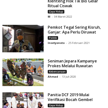
Klenteng Hok Tik Bio Gelar
Ritual Ciswak
Gaya Hidup
M
-
04 Maret 2022
Pemkot Tegal Sering Kisruh,
Ganjar: Apa Perlu Diruwat
Politik
Insetyonoto
-
25 Februari 2021
Seniman Jepara Kampanye
Prokes Melalui Ruwatan
Kebencanaan
Ahmad
-
13 Juli 2020
Panitia DCF 2019 Mulai
Verifikasi Bocah Gembel
Gaya Hidup