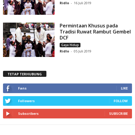
Ridlo
-
16 Juli 2019
Permintaan Khusus pada
Tradisi Ruwat Rambut Gembel
DCF
Gaya Hidup
Ridlo
-
05 Juli 2019
TETAP TERHUBUNG
Fans
LIKE
Followers
FOLLOW
Subscribers
SUBSCRIBE