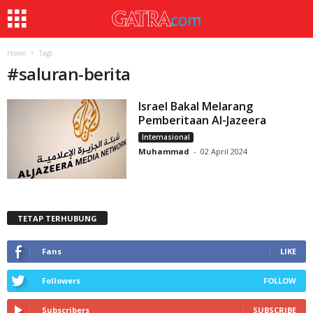
Home
Tags
#
saluran-berita
Israel Bakal Melarang
Pemberitaan Al-Jazeera
Internasional
Muhammad
-
02 April 2024
TETAP TERHUBUNG
Fans
LIKE
Followers
FOLLOW
Subscribers
SUBSCRIBE