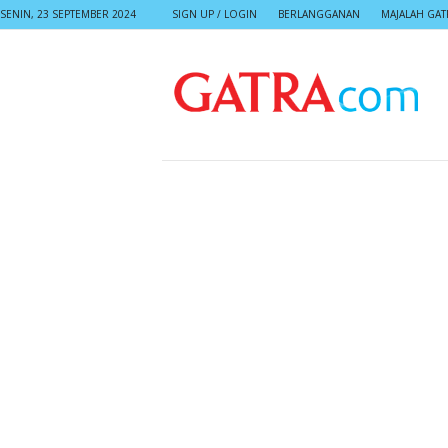
SENIN, 23 SEPTEMBER 2024
SIGN UP / LOGIN
BERLANGGANAN
MAJALAH GAT
G
A
T
R
A