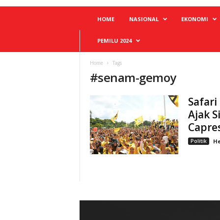
HOME
NASIONAL
EKONOMI
PEMILU 2024
Home
Tags
#
senam-gemoy
Safari
Ajak 
Capre
Politik
He