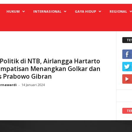
HUKUM
INTERNASIONAL
GAYA HIDUP
REGIONAL
TE
 Politik di NTB, Airlangga Hartarto
Simpatisan Menangkan Golkar dan
s Prabowo Gibran
rnawardi
-
14 Januari 2024
TE