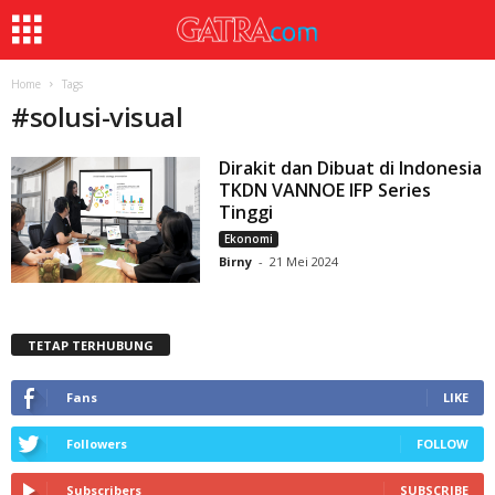
Home
Tags
#
solusi-visual
Dirakit dan Dibuat di Indonesia
TKDN VANNOE IFP Series
Tinggi
Ekonomi
Birny
-
21 Mei 2024
TETAP TERHUBUNG
Fans
LIKE
Followers
FOLLOW
Subscribers
SUBSCRIBE