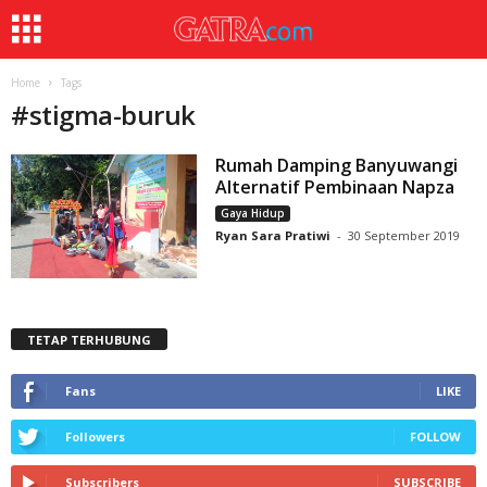
Home
Tags
#
stigma-buruk
Rumah Damping Banyuwangi
Alternatif Pembinaan Napza
Gaya Hidup
Ryan Sara Pratiwi
-
30 September 2019
TETAP TERHUBUNG
Fans
LIKE
Followers
FOLLOW
Subscribers
SUBSCRIBE