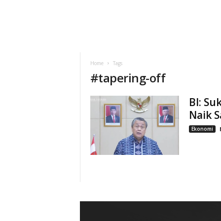
Home
Tags
#
tapering-off
BI: Su
Naik S
Ekonomi