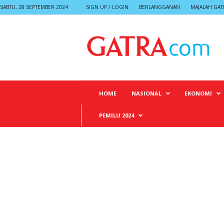
SABTU, 28 SEPTEMBER 2024
SIGN UP / LOGIN
BERLANGGANAN
MAJALAH GAT
G
A
T
R
A
HOME
NASIONAL
EKONOMI
PEMILU 2024