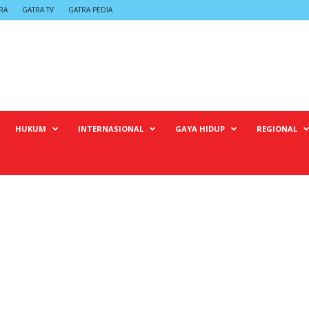
RA
GATRA TV
GATRA PEDIA
HUKUM
INTERNASIONAL
GAYA HIDUP
REGIONAL