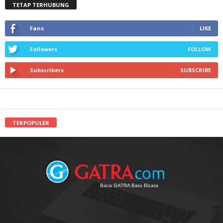
TETAP TERHUBUNG
Fans
LIKE
Followers
FOLLOW
Subscribers
SUBSCRIBE
TERPOPULER
Baca GATRA Baru Bicara