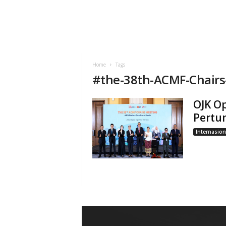
Home
Tags
#
the-38th-ACMF-Chair
OJK O
Pertu
Internasion