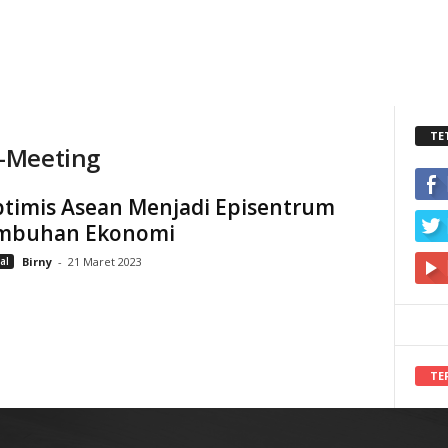
TE
s-Meeting
ptimis Asean Menjadi Episentrum
mbuhan Ekonomi
al
Birny
-
21 Maret 2023
TE