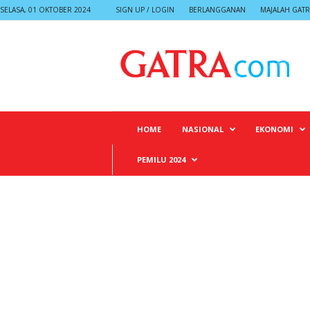
SELASA, 01 OKTOBER 2024
SIGN UP / LOGIN
BERLANGGANAN
MAJALAH GATR
G
A
T
R
A
HOME
NASIONAL
EKONOMI
PEMILU 2024