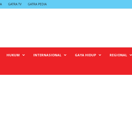
A
GATRA TV
GATRA PEDIA
HUKUM
INTERNASIONAL
GAYA HIDUP
REGIONAL