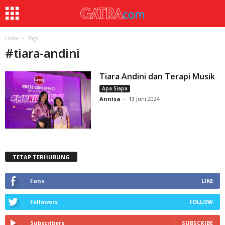
Home
Tags
#
tiara-andini
Tiara Andini dan Terapi Musik
Apa Siapa
Annisa
-
13 Juni 2024
TETAP TERHUBUNG
Fans
LIKE
Followers
FOLLOW
Subscribers
SUBSCRIBE