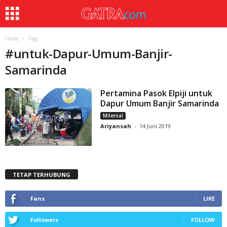
Home
Tags
#
untuk-Dapur-Umum-Banjir-
Samarinda
Pertamina Pasok Elpiji untuk
Dapur Umum Banjir Samarinda
Milenial
Ariyansah
-
14 Juni 2019
TETAP TERHUBUNG
Fans
LIKE
Followers
FOLLOW