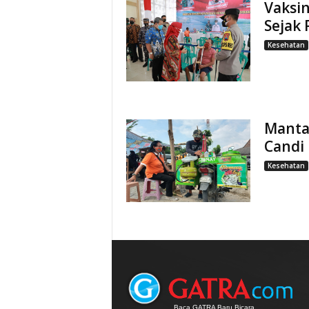
Vaksin
Sejak 
Kesehatan
Mantan
Candi
Kesehatan
Baca GATRA Baru Bicara