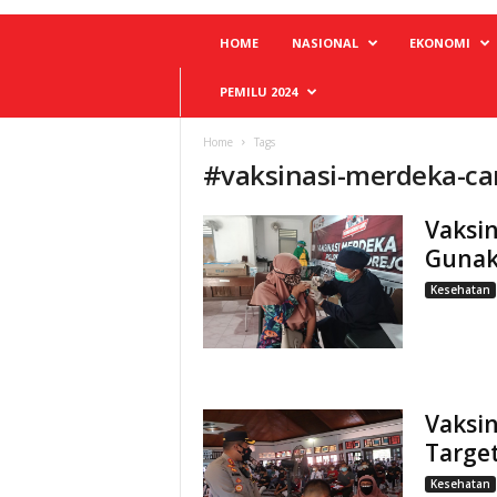
HOME
NASIONAL
EKONOMI
PEMILU 2024
Home
Tags
#
vaksinasi-merdeka-ca
Vaksin
Gunak
Kesehatan
Vaksi
Target
Kesehatan