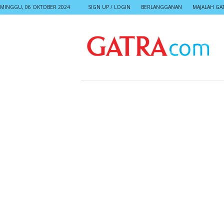
MINGGU, 06 OKTOBER 2024
SIGN UP / LOGIN
BERLANGGANAN
MAJALAH GA
G
A
T
R
A