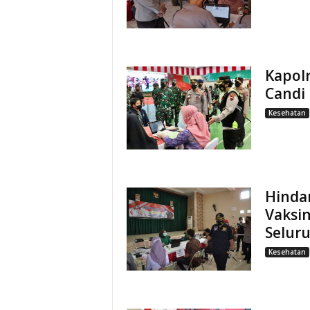
Kapolr
Candi 
Kesehatan
Hinda
Vaksin
Selur
Kesehatan