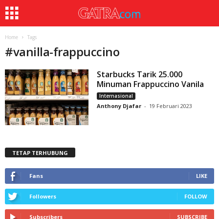
Home
Tags
#
vanilla-frappuccino
Starbucks Tarik 25.000
Minuman Frappuccino Vanila
Internasional
Anthony Djafar
-
19 Februari 2023
TETAP TERHUBUNG
Fans
LIKE
Followers
FOLLOW
Subscribers
SUBSCRIBE