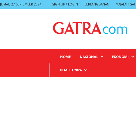
JUMAT, 27 SEPTEMBER 2024
SIGN UP / LOGIN
BERLANGGANAN
MAJALAH GAT
G
A
T
R
A
HOME
NASIONAL
EKONOMI
PEMILU 2024