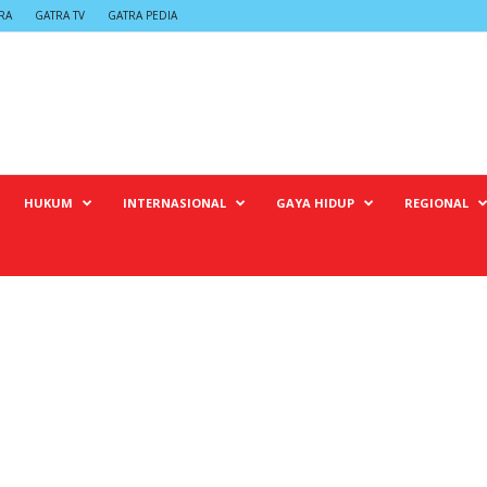
RA
GATRA TV
GATRA PEDIA
HUKUM
INTERNASIONAL
GAYA HIDUP
REGIONAL