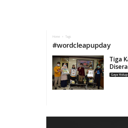
Home
Tags
#
wordcleapupday
Tiga K
Diser
Gaya Hidup