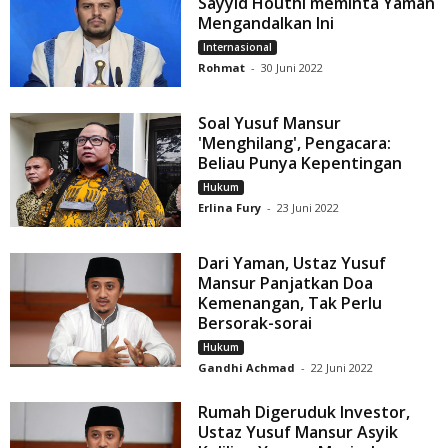
Sayyid Houthi meminta Yaman
Mengandalkan Ini
Internasional
Rohmat
-
30 Juni 2022
Soal Yusuf Mansur
'Menghilang', Pengacara:
Beliau Punya Kepentingan
Hukum
Erlina Fury
-
23 Juni 2022
Dari Yaman, Ustaz Yusuf
Mansur Panjatkan Doa
Kemenangan, Tak Perlu
Bersorak-sorai
Hukum
Gandhi Achmad
-
22 Juni 2022
Rumah Digeruduk Investor,
Ustaz Yusuf Mansur Asyik