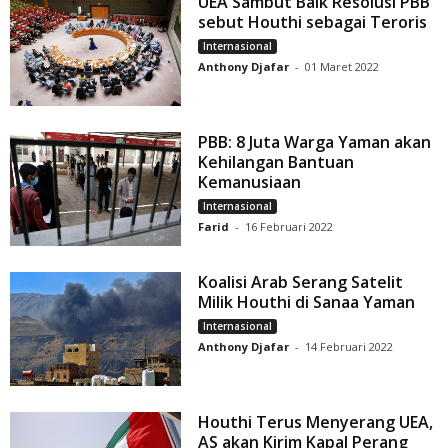
UEA Sambut Baik Resolusi PBB
sebut Houthi sebagai Teroris
Internasional
Anthony Djafar
-
01 Maret 2022
PBB: 8 Juta Warga Yaman akan
Kehilangan Bantuan
Kemanusiaan
Internasional
Farid
-
16 Februari 2022
Koalisi Arab Serang Satelit
Milik Houthi di Sanaa Yaman
Internasional
Anthony Djafar
-
14 Februari 2022
Houthi Terus Menyerang UEA,
AS akan Kirim Kapal Perang