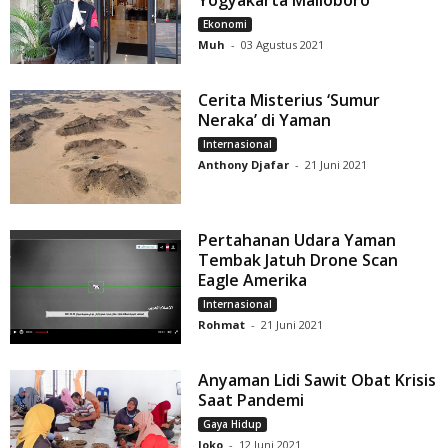
Yogyakarta Malioboro
Ekonomi
Muh
-
03 Agustus 2021
Cerita Misterius ‘Sumur
Neraka’ di Yaman
Internasional
Anthony Djafar
-
21 Juni 2021
Pertahanan Udara Yaman
Tembak Jatuh Drone Scan
Eagle Amerika
Internasional
Rohmat
-
21 Juni 2021
Anyaman Lidi Sawit Obat Krisis
Saat Pandemi
Gaya Hidup
Joko
-
12 Juni 2021