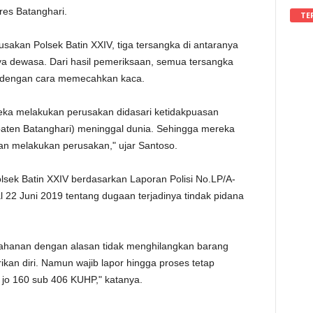
res Batanghari.
TE
usakan Polsek Batin XXIV, tiga tersangka di antaranya
a dewasa. Dari hasil pemeriksaan, semua tersangka
 dengan cara memecahkan kaca.
reka melakukan perusakan didasari ketidakpuasan
ten Batanghari) meninggal dunia. Sehingga mereka
tan melakukan perusakan," ujar Santoso.
sek Batin XXIV berdasarkan Laporan Polisi No.LP/A-
l 22 Juni 2019 tentang dugaan terjadinya tindak pidana
nahanan dengan alasan tidak menghilangkan barang
rikan diri. Namun wajib lapor hingga proses tetap
0 jo 160 sub 406 KUHP," katanya.