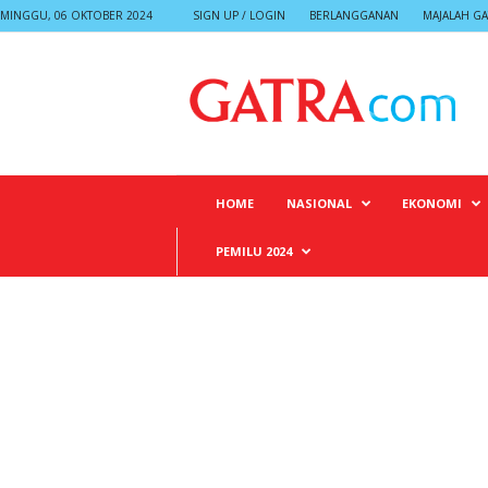
MINGGU, 06 OKTOBER 2024
SIGN UP / LOGIN
BERLANGGANAN
MAJALAH GA
G
A
T
R
A
HOME
NASIONAL
EKONOMI
PEMILU 2024