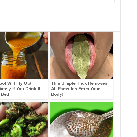
ool Will Fly Out
This Simple Trick Removes
tely If You Drink It
All Parasites From Your
 Bed
Body!