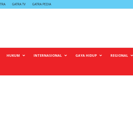
TRA
GATRA TV
GATRA PEDIA
HUKUM
INTERNASIONAL
GAYA HIDUP
REGIONAL