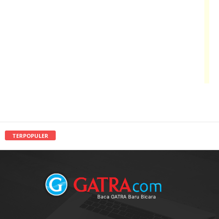
TERPOPULER
Baca GATRA Baru Bicara