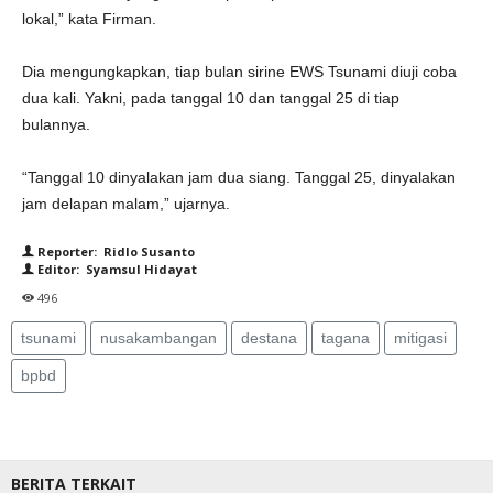
lokal,” kata Firman.
Dia mengungkapkan, tiap bulan sirine EWS Tsunami diuji coba
dua kali. Yakni, pada tanggal 10 dan tanggal 25 di tiap
bulannya.
“Tanggal 10 dinyalakan jam dua siang. Tanggal 25, dinyalakan
jam delapan malam,” ujarnya.
Reporter: Ridlo Susanto
Editor: Syamsul Hidayat
496
tsunami
nusakambangan
destana
tagana
mitigasi
bpbd
BERITA TERKAIT