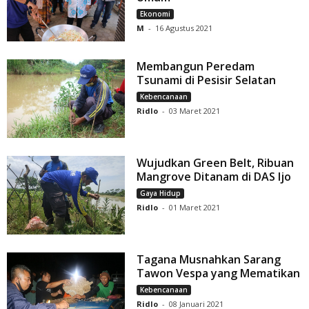
Ekonomi
M
-
16 Agustus 2021
Membangun Peredam
Tsunami di Pesisir Selatan
Kebencanaan
Ridlo
-
03 Maret 2021
Wujudkan Green Belt, Ribuan
Mangrove Ditanam di DAS Ijo
Gaya Hidup
Ridlo
-
01 Maret 2021
Tagana Musnahkan Sarang
Tawon Vespa yang Mematikan
Kebencanaan
Ridlo
-
08 Januari 2021