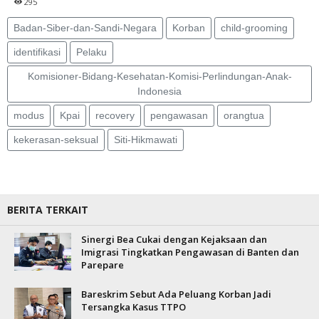
295
Badan-Siber-dan-Sandi-Negara
Korban
child-grooming
identifikasi
Pelaku
Komisioner-Bidang-Kesehatan-Komisi-Perlindungan-Anak-
Indonesia
modus
Kpai
recovery
pengawasan
orangtua
kekerasan-seksual
Siti-Hikmawati
BERITA TERKAIT
Sinergi Bea Cukai dengan Kejaksaan dan
Imigrasi Tingkatkan Pengawasan di Banten dan
Parepare
Bareskrim Sebut Ada Peluang Korban Jadi
Tersangka Kasus TTPO