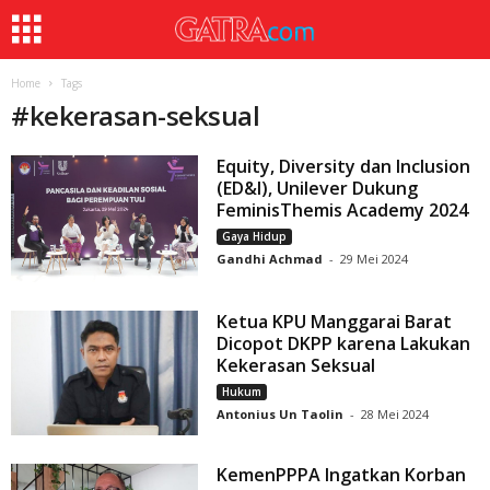
Home
Tags
#
kekerasan-seksual
Equity, Diversity dan Inclusion
(ED&I), Unilever Dukung
FeminisThemis Academy 2024
Gaya Hidup
Gandhi Achmad
-
29 Mei 2024
Ketua KPU Manggarai Barat
Dicopot DKPP karena Lakukan
Kekerasan Seksual
Hukum
Antonius Un Taolin
-
28 Mei 2024
KemenPPPA Ingatkan Korban