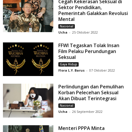
Cegah Kekerasan Seksual di
Sektor Pendidikan,
Pemerintah Galakkan Revolusi
Mental
Nasional
Ucha
-
25 Oktober 2022
FFWI Tegaskan Tolak Insan
Film Pelaku Perundungan
Seksual
Gaya Hidup
Flora L.Y. Barus
-
07 Oktober 2022
Perlindungan dan Pemulihan
Korban Pelecehan Seksual
Akan Dibuat Terintegrasi
Nasional
Ucha
-
26 September 2022
Menteri PPPA Minta